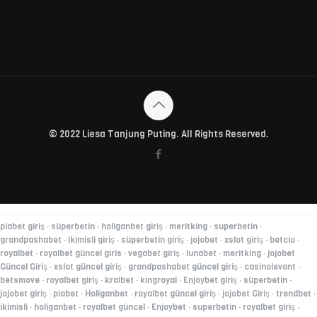
© 2022 Liesa Tanjung Puting. All Rights Reserved.
piabet giriş
·
süperbetin
·
holiganbet giriş
·
meritking
·
superbetin
·
grandpashabet
·
ikimisli giriş
·
süperbetin giriş
·
jojobet
·
xslot giriş
·
betcio
·
royalbet
·
royalbet güncel giris
·
vegabet giriş
·
lunabet
·
meritking
·
jojobet
Güncel Giriş
·
xslot güncel giriş
·
grandpashabet güncel giriş
·
casinolevant
·
betsmove
·
royalbet giriş
·
kralbet
·
kingroyal
·
Enjoybet giriş
·
süperbetin
·
jojobet giriş
·
piabet
·
Holiganbet
·
royalbet güncel giriş
·
jojobet Giriş
·
trendbet
·
ikimisli
·
holiganbet
·
royalbet güncel
·
Enjoybet
·
superbetin
·
royalbet giriş
·