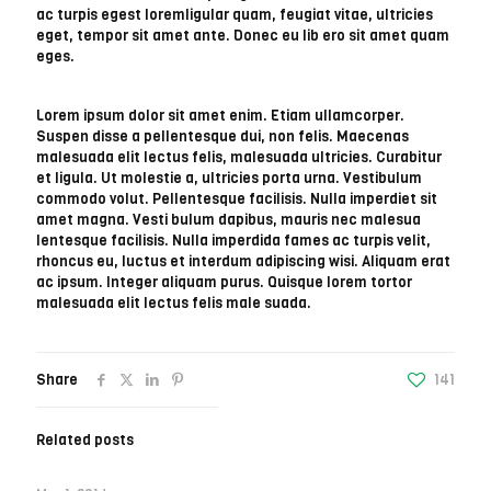
ac turpis egest loremligular quam, feugiat vitae, ultricies
eget, tempor sit amet ante. Donec eu lib ero sit amet quam
eges.
Lorem ipsum dolor sit amet enim. Etiam ullamcorper.
Suspen disse a pellentesque dui, non felis. Maecenas
malesuada elit lectus felis, malesuada ultricies. Curabitur
et ligula. Ut molestie a, ultricies porta urna. Vestibulum
commodo volut. Pellentesque facilisis. Nulla imperdiet sit
amet magna. Vesti bulum dapibus, mauris nec malesua
lentesque facilisis. Nulla imperdida fames ac turpis velit,
rhoncus eu, luctus et interdum adipiscing wisi. Aliquam erat
ac ipsum. Integer aliquam purus. Quisque lorem tortor
malesuada elit lectus felis male suada.
Share
141
Related posts