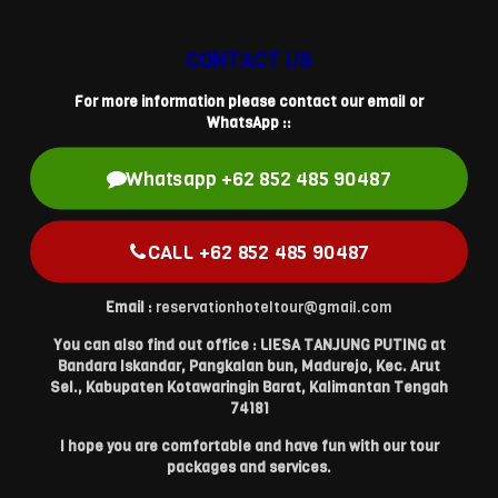
CONTACT US
For more information please contact our email or
WhatsApp ::
Whatsapp +62 852 485 90487
CALL +62 852 485 90487
Email :
reservationhoteltour@gmail.com
You can also find out office : LIESA TANJUNG PUTING at
Bandara Iskandar, Pangkalan bun, Madurejo, Kec. Arut
Sel., Kabupaten Kotawaringin Barat, Kalimantan Tengah
74181
I hope you are comfortable and have fun with our tour
packages and services.